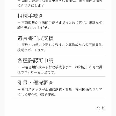
ー 面倒な書類作成も当事務所にお任せ。権利関係を確実
にクリアにします。
相続手続き
ー 戸籍収集から法的手続きまでまとめて代行。煩雑な相
続も安心してお任せ。
遺言書作成支援
ー 家族への想いを正しく残す。文案作成から公正証書化、
検認サポートまで。
各種許認可申請
ー 申請書類作成から行政手続きまで一括対応。許可取得
後のフォローも万全です。
測量・現況調査
ー 専門スタッフが正確に調査・測量。権利関係をクリア
にして安心の地図を作成。
など